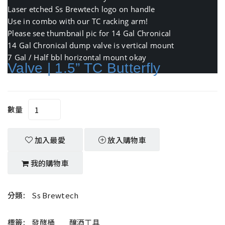
Laser etched Ss Brewtech logo on handle
Use in combo with our TC racking arm!
Please see thumbnail pic for 14 Gal Chronical
14 Gal Chronical dump valve is vertical mount
7 Gal / Half bbl horizontal mount okay
Valve | 1.5” TC Butterfly
數量
加入最愛
放入購物車
我的購物車
分類:
Ss Brewtech
標籤:
發酵桶
釀酒工具