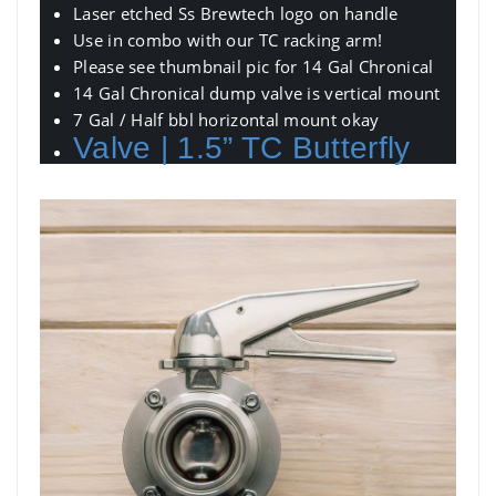
Laser etched Ss Brewtech logo on handle
Use in combo with our TC racking arm!
Please see thumbnail pic for 14 Gal Chronical
14 Gal Chronical dump valve is vertical mount
7 Gal / Half bbl horizontal mount okay
Valve | 1.5” TC Butterfly