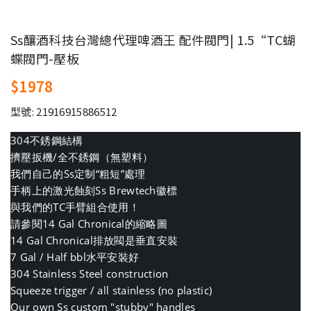
Ss釀酒科技台灣總代理啤酒王 配件閥門| 1.5“TC蝴
蝶閥門-壓板
$1978
型號: 21916915886512
304不銹鋼結構
擠壓扳機/全不銹鋼（無塑料）
我們自己的Ss定制“粗短”處理
手柄上的激光蝕刻Ss Brewtech徽標
與我們的TC手臂組合使用！
請參閱14 Gal Chronical的縮略圖
14 Gal Chronical排放閥是垂直安裝
7 Gal / Half bbl水平安裝好
304 Stainless Steel construction
Squeeze trigger / all stainless (no plastic)
Our own Ss custom "stubby" handles